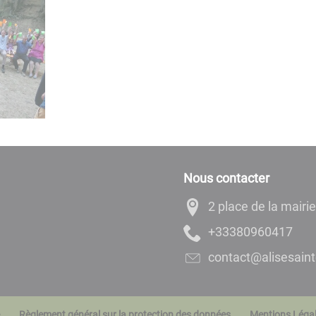
Nous contacter
2 place de la mairie
71406908333+
rf.enieretniasesil
Règlement général sur la protection des données
Mentions Léga