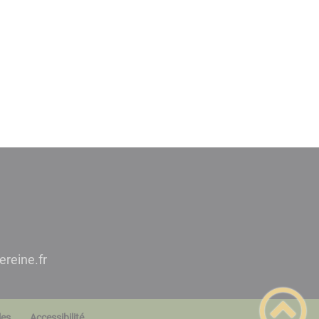
a@tcatnoc
les
Accessibilité