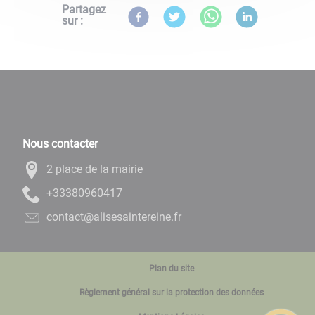
Partagez
sur :
Nous contacter
2 place de la mairie
71406908333+
rf.enieretniasesila@tcatnoc
Plan du site
Règlement général sur la protection des données