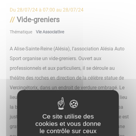
Du
28/07/24 à 07:00
au
28/07/24
Vide-greniers
Thématique
Vie Associative
A Alise-Sainte-Reine (Alésia), l’association Alésia Auto
Sport organise un vide-greniers. Ouvert aux
professionnels et aux particuliers, il se déroule au
théâtre des roches en direction de la célèbre statue de
Vercingétorix, dans un endroit de verdure ombragé. Le
lieu est très fréquenté et touristique, c’est là qu’a eu lieu
la bataille d’Alésia. Vous saurez apprécier ce site à sa
Ce site utilise des
juste valeur, ainsi que l’ambiance conviviale. L’entrée est
cookies et vous donne
gratuite, un buffet buvette vous permettra de faire une
le contrôle sur ceux