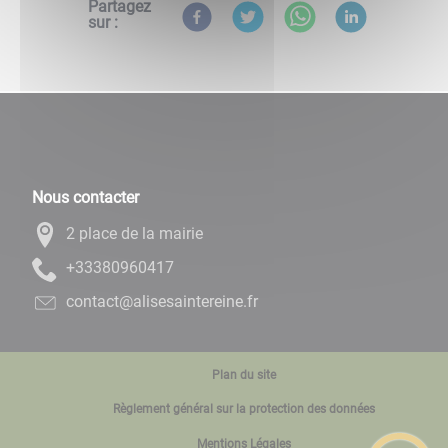
Partagez
sur :
Nous contacter
2 place de la mairie
71406908333+
rf.enieretniasesila@tcatnoc
Plan du site
Règlement général sur la protection des données
Mentions Légales