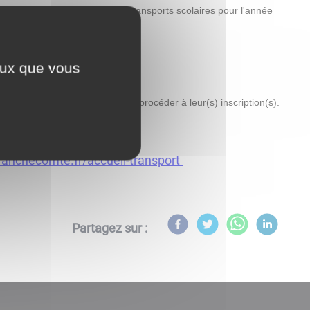
e le site d'inscription aux transports scolaires pour l'année
ceux que vous
 scolaires ont l'obligation de procéder à leur(s) inscription(s).
nchecomte.fr/accueil-transport
Partagez sur :