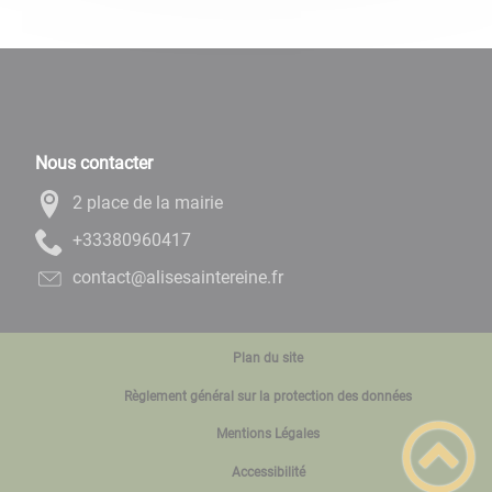
Nous contacter
2 place de la mairie
71406908333+
rf.enieretniasesila@tcatnoc
Plan du site
Règlement général sur la protection des données
Mentions Légales
Accessibilité