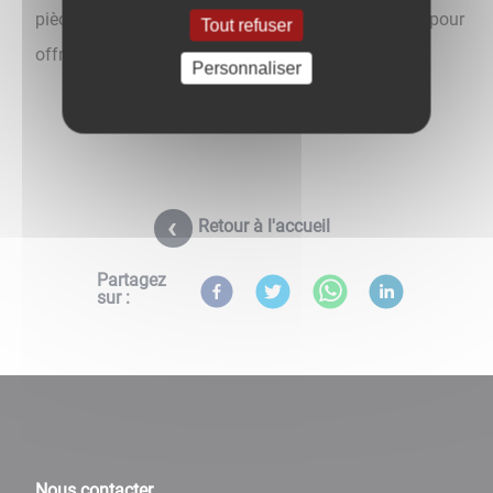
pièces uniques pour une utilisation quotidienne ou pour
Tout refuser
offrir.
Personnaliser
Retour à l'accueil
Partagez
sur :
Nous contacter