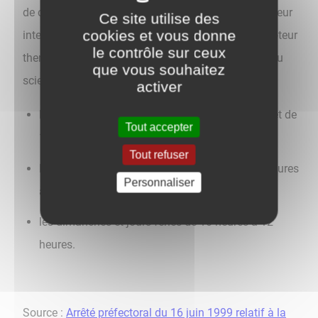
de causer une gêne pour le voisinage en raison de leur
Ce site utilise des
cookies et vous donne
intensité sonore, tels que : tondeuses à gazon à moteur
le contrôle sur ceux
thermique, tronçonneuses, perceuses, raboteuses ou
que vous souhaitez
scies mécaniques ne peuvent être effectués que :
activer
les jours ouvrables de 8 heures 30 à 12 heures et de
Tout accepter
14 heures 30 à 19 heures 30,
Tout refuser
les samedis de 9 heures à 12 heures et de 15 heures
Personnaliser
à 19 heures,
les dimanches et jours fériés de 10 heures à 12
heures.
Source :
Arrêté préfectoral du 16 juin 1999 relatif à la