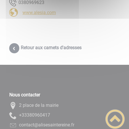
3269690830
www.alesia.com
Retour aux carnets d'adresses
Nous contacter
2 place de la mairie
71406908333+
rf.enieretniasesila@tcatnoc