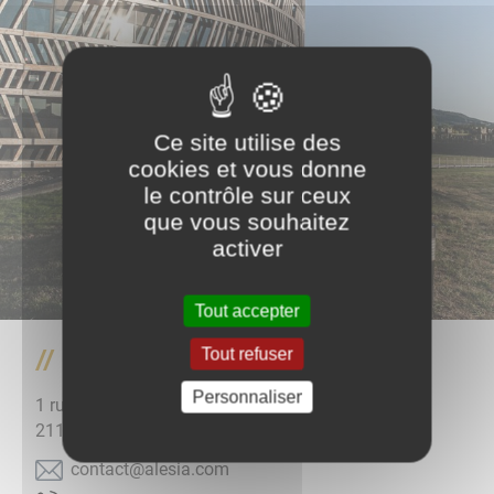
Ce site utilise des
cookies et vous donne
le contrôle sur ceux
que vous souhaitez
activer
Tout accepter
Tout refuser
MuséoParc Alésia
Personnaliser
1 rue des Trois Ormeaux
21150
Alise-Sainte-Reine
moc.aisela@tcatnoc