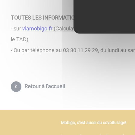
TOUTES LES INFORMATIONS
- sur
viamobigo.fr
(Calculateur d’itinéraire, fiches h
le TAD)
- Ou par téléphone au 03 80 11 29 29, du lundi au sam
Retour à l'accueil
Mobigo, c'est aussi du covoiturage!