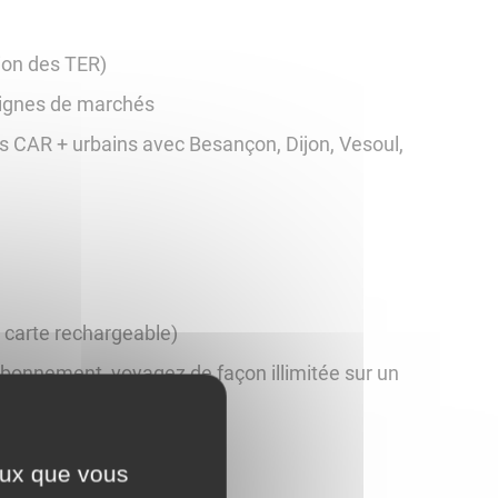
tion des TER)
lignes de marchés
 CAR + urbains avec Besançon, Dijon, Vesoul,
u carte rechargeable)
bonnement, voyagez de façon illimitée sur un
ans.
ceux que vous