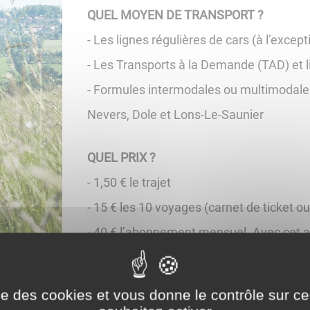
QUEL MOYEN DE TRANSPORT ?
- Les lignes régulières de cars (à l’excep
- Les Transports à la Demande (TAD) et 
- Formules intermodales ou multimodales
Nevers, Dole et Lons-Le-Saunier
QUEL PRIX ?
- 1,50 € le trajet
- 15 € les 10 voyages (carnet de ticket o
- 40 € l’abonnement mensuel. Avec cet a
parcours donné.
- Gratuit pour les enfants de moins de 4 
ise des cookies et vous donne le contrôle sur 