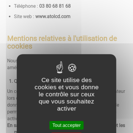
Téléphone :
86 18 86 08 30
Site web :
www.atolcd.com
Mentions relatives à l'utilisation de
cookies
Nous utilisons différents cookies sur le site pour
améliorer l'interactivité du site.
Ce site utilise des
Qu'est-ce qu'un "cookie" ?
cookies et vous donne
Un cookie est un fichier texte déposé sur votre ordinateur
le contrôle sur ceux
lors de la visite d'un site. Il permet de conserver des
que vous souhaitez
données utilisateur afin de faciliter la navigation et de
activer
permettre certaines fonctionnalités. Vous pouvez les
activer ou les désactiver.
En savoir plus sur les cookies, leur fonctionnement et les
Tout accepter
moyens de s'y opposer