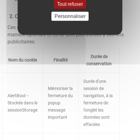
Tout refuser
Cookies nécessaires au site pour fonctionner
Personnaliser
Ces cookies permettent au site de fonctionner de
manière optimale et ils ne sont pas utilisés à des fins
publicitaires.
Durée de
Nom du cookie
Finalité
conservation
Durée d'une
Mémoriser la
session de
AlertBool --
fermeture du
navigation, à la
Stockée dans le
popup
fermeture de
sessionStorage
message
l'onglet les
important
données sont
effacées