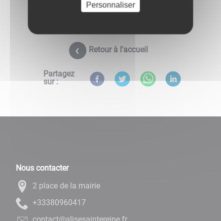
Personnaliser
Retour à l'accueil
Partagez
sur :
Nous contacter
2 place de la mairie
71406908333+
rf.enieretniasesila@tcatnoc