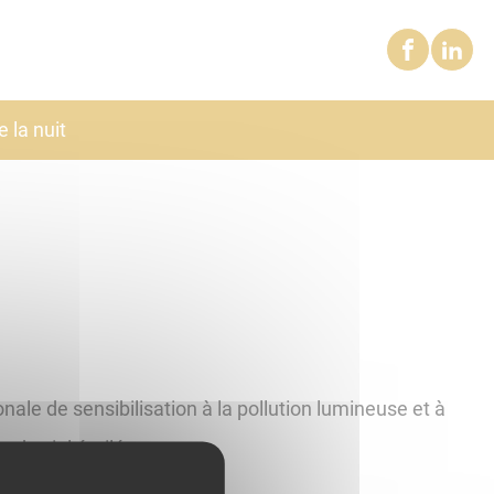
e la nuit
nale de sensibilisation à la pollution lumineuse et à
t du ciel étoilé