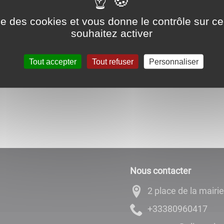
Dans le cadre de cette opération le villag
ise des cookies et vous donne le contrôle sur 
13 octobre.
souhaitez activer
Tout accepter
Tout refuser
Personnaliser
Nous contacter
2 place de la mairie
71406908333+