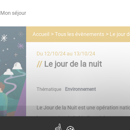
Mon séjour
Tous les évènements
Accueil
Le jour d
Du
12/10/24
au
13/10/24
Le jour de la nuit
Thématique
Environnement
Le Jour de la Nuit est une opération natio
la protection de la biodiversité nocturne e