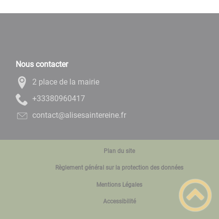
Nous contacter
2 place de la mairie
71406908333+
rf.enieretniasesila@tcatnoc
Plan du site
Règlement général sur la protection des données
Mentions Légales
Accessibilité