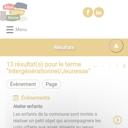
Lien
Lien
Lien
Lien
Panneau de gestion des cookies
d'accès
d'accès
d'accès
d'accès
rapide
rapide
rapide
rapide
au
au
à
au
Menu
menu
contenu
la
pied
principal
recherche
de
page
Résultats
13
résultat(s) pour le terme
<<
<
1
2
3
"
Intergénérationnel/Jeunesse
"
Évènement
Page
Événements
Atelier enfants
Les enfants de la commune sont invités à
réaliser un petit objet qui accompagnera les
colis offerts aux ainés absents au repas