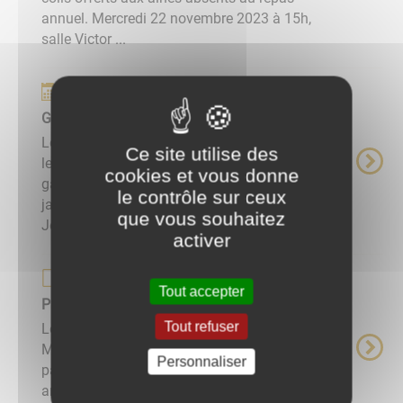
annuel. Mercredi 22 novembre 2023 à 15h,
salle Victor ...
Événements
Galette des rois
Les enfants de la commune sont conviés avec
Ce site utilise des
les membres du cercle Gaulois à partager la
cookies et vous donne
galette des rois offerte par la commune.Le 12
le contrôle sur ceux
janvier 2026 à partir de 16h45 salle Louis
que vous souhaitez
Jovignot (salle des fêtes) ...
activer
Page de base
Tout accepter
Pass'Art & Sport
Tout refuser
Le 2 juin 2021, à l’unanimité, le Conseil
Municipal a adopté la mise en place d’un
Personnaliser
pass'Art & Sport afin de favoriser la pratique
artistique et sportive des jeunes alisiens.Ainsi,