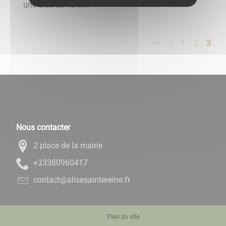
une aide de 40 € ...
<<
<
1
2
3
Nous contacter
2 place de la mairie
71406908333+
rf.enieretniasesila@tcatnoc
Plan du site