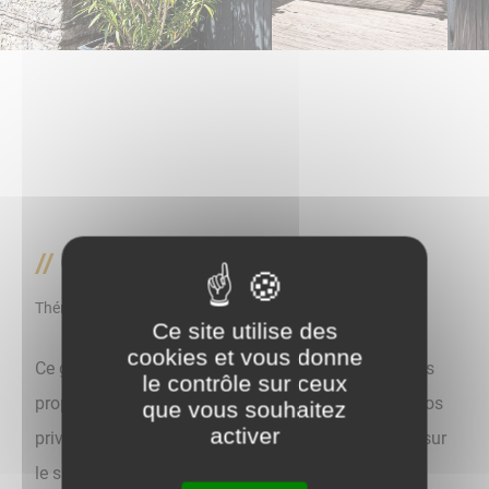
Gite du Palais
Thématique
Tourisme
Ce site utilise des
cookies et vous donne
Ce gîte entièrement rénové, mitoyen à la maison des
le contrôle sur ceux
propriétaires, est indépendant avec cour et jardin clos
que vous souhaitez
activer
privatif de 100 m². Cuisine avec cheminée ouverte sur
le salon. 1 chambre (1 lit 140).