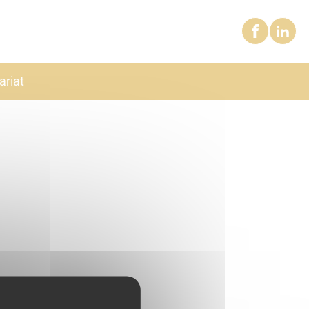
ariat
au 16 août.