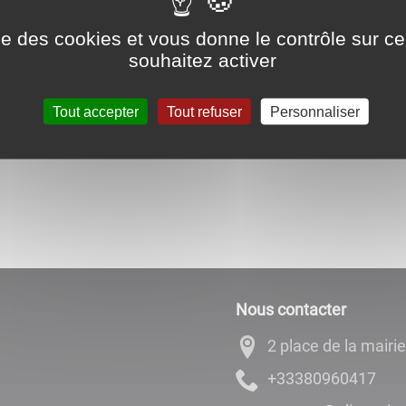
Pensez à anticiper vos démarches administratives.
ise des cookies et vous donne le contrôle sur 
souhaitez activer
Tout accepter
Tout refuser
Personnaliser
Nous contacter
2 place de la mairie
71406908333+