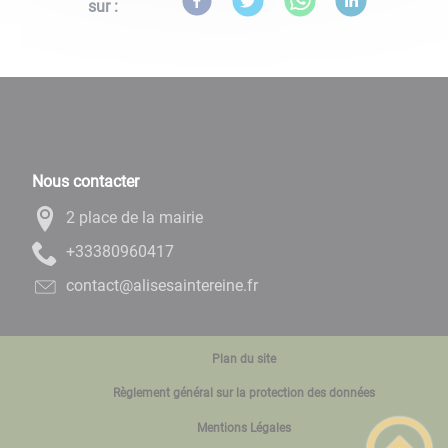
sur :
Nous contacter
2 place de la mairie
71406908333+
rf.enieretniasesila@tcatnoc
Plan du site
Règlement général sur la protection des données
Mentions Légales