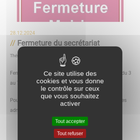
28.12.2024
Fermeture du secrétariat
Thématique
Citoyenneté
Ce site utilise des
Fermeture de la mairie du 20 au 24 janvier 2025 et du 3
cookies et vous donne
au 7 février 2025.
le contrôle sur ceux
que vous souhaitez
Pour votre confort, pensez à anticiper vos démarches
activer
administratives
Tout accepter
Tout refuser