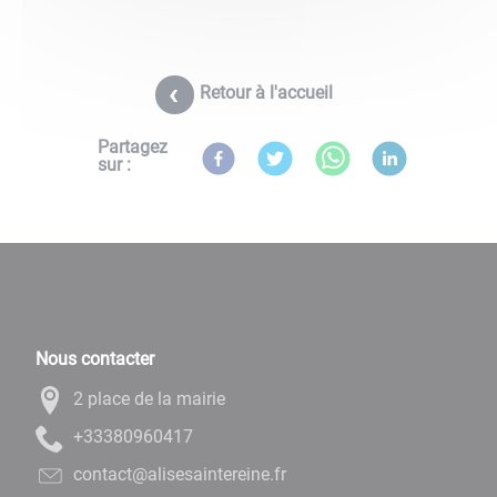
Retour à l'accueil
Partagez
sur :
Nous contacter
2 place de la mairie
71406908333+
rf.enieretniasesila@tcatnoc