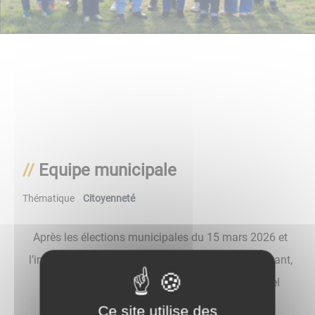
Equipe municipale
Thématique
Citoyenneté
Après les élections municipales du 15 mars 2026 et
l’installation du conseil municipal le vendredi suivant,
les conseillers municipaux ont désigné le nouvel
exécutif. A savoir :
Ce site utilise des