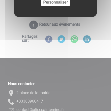
Personnaliser
Retour aux évènements
Partagez
sur :
Nous contacter
2 place de la mairie
71406908333+
rf.enieretniasesila@tcatnoc