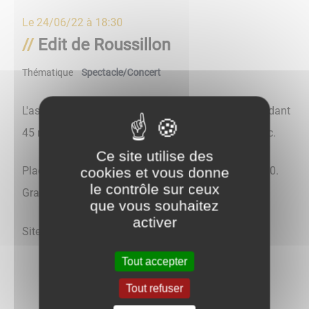
Le
24/06/22 à 18:30
Edit de Roussillon
Thématique
Spectacle/Concert
L'association de l'Edit de Roussillon présentera pendant
45 mn anecdotes, saynètes et danses avec le public.
Ce site utilise des
cookies et vous donne
Place de la mairie, vendredi 24 juin à partir de 18h30.
le contrôle sur ceux
Gratuit. Ouvert à tous.
que vous souhaitez
activer
Site internet : https://associationedit.fr
Tout accepter
Tout refuser