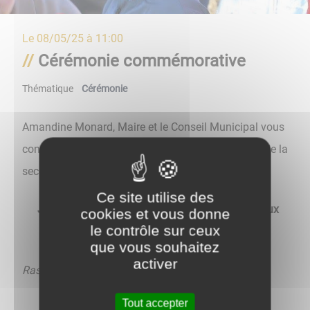
Le
08/05/25 à 11:00
Cérémonie commémorative
Thématique
Cérémonie
Amandine Monard, Maire et le Conseil Municipal vous
convient à la cérémonie commémorative de la fin de la
seconde guerre Mondiale
Ce site utilise des
Jeudi 8 mai 2025 à 11h, devant le Monument aux
cookies et vous donne
le contrôle sur ceux
Morts.
que vous souhaitez
activer
Rassemblement dès 10h45.
Tout accepter