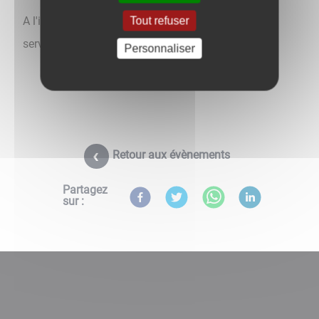
A l'issue de cette cérémonie, un vin d'honneur sera
Tout refuser
servie à la Mairie, salle Victor Pernet
Personnaliser
Retour aux évènements
Partagez
sur :