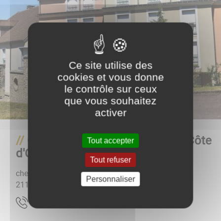
Ce site utilise des
cookies et vous donne
le contrôle sur ceux
que vous souhaitez
activer
Centre hospitalier de la Haute Côte
Tout accepter
d'Or site d'Alise-Sainte-Reine
Tout refuser
chemin des bains
Personnaliser
21150
Alise-Sainte-Reine
1212190830