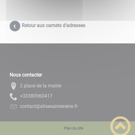
Retour aux carnets d'adresses
Nous contacter
2 place de la mairie
71406908333+
rf.enieretniasesila@tcatnoc
Plan du site