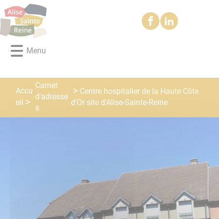
Lien
Lien
Lien
Lien
Panneau de gestion des cookies
d'accès
d'accès
d'accès
d'accès
rapide
rapide
rapide
rapide
au
au
à
au
Menu
menu
contenu
la
pied
principal
recherche
de
page
Carnet
Accu
Centre hospitalier de la Haute Côte
d'adresse
eil
d'Or site d'Alise-Sainte-Reine
s