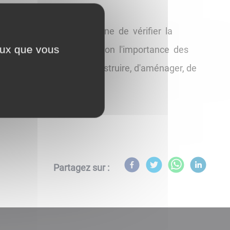
anisme permet à la commune de vérifier la
ceux que vous
x règles d'urbanisme. Selon l'importance des
e permis (permis de construire, d'aménager, de
Partagez sur :