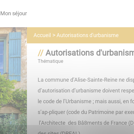
Mon séjour
Autorisations d'urbanisme
Accueil
Autorisations d'urbanis
Thématique
La commune d’Alise-Sainte-Reine ne di
d’autorisation d’urbanisme doivent resp
le code de l’Urbanisme ; mais aussi, en 
s’ap-pliquer (code du Patrimoine par exe
l’Architecte des Bâ8ments de France (D
des sites (DREAL).