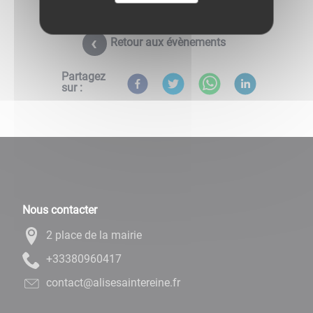
Retour aux évènements
Partagez
sur :
Nous contacter
2 place de la mairie
71406908333+
rf.enieretniasesila@tcatnoc