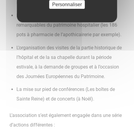
siècles ou les reliquaires de la chapelle.
Personnaliser
L’action pour le classement des éléments
remarquables du patrimoine hospitalier (les 186
pots à pharmacie de l’apothicairerie par exemple).
L’organisation des visites de la partie historique de
l’hôpital et de la sa chapelle durant la période
estivale, à la demande de groupes et à l’occasion
des Journées Européennes du Patrimoine.
La mise sur pied de conférences (Les boîtes de
Sainte Reine) et de concerts (à Noël).
L’association s’est également engagée dans une série
d’actions différentes :